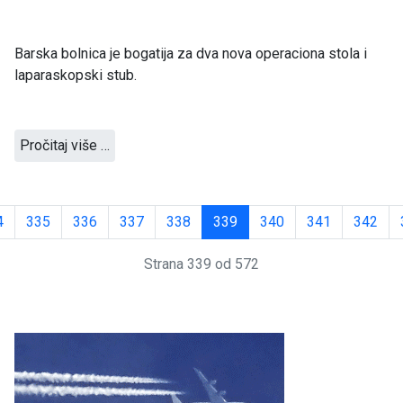
Barska bolnica je bogatija za dva nova operaciona stola i
laparaskopski stub.
Pročitaj više …
4
335
336
337
338
339
340
341
342
Strana 339 od 572