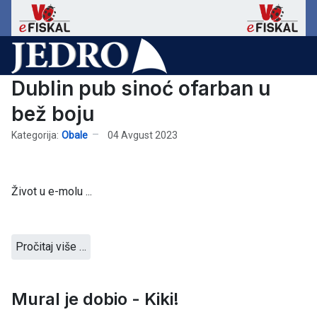
Dublin pub sinoć ofarban u
bež boju
Kategorija:
Obale
04 Avgust 2023
Život u e-molu ...
Pročitaj više …
Mural je dobio - Kiki!