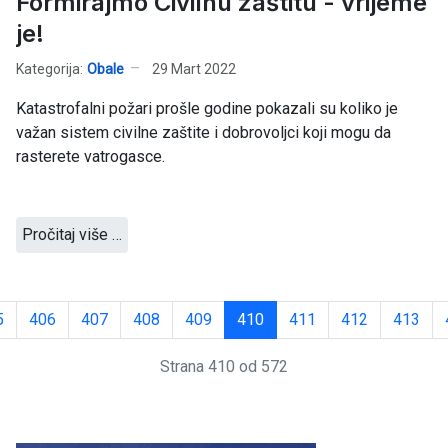
Formirajmo Civilnu zaštitu - vrijeme
je!
Kategorija:
Obale
29 Mart 2022
Katastrofalni požari prošle godine pokazali su koliko je
važan sistem civilne zaštite i dobrovoljci koji mogu da
rasterete vatrogasce.
Pročitaj više …
5
406
407
408
409
410
411
412
413
Strana 410 od 572