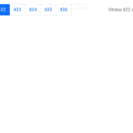
432
433
434
435
436
Strana 432 