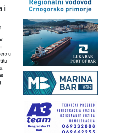
 i
1
ne
i
zero u
titu
a,
na
g