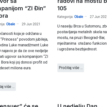
vor sa
radovi na mostu b
panijom “ZI Đin”
105
Bora
Kategorija:
Obale
27 Jun 202
ija:
Obale
29 Jun 2021
U naselju Brca u Sutomoru, z
postavljanja metalnih skela na
čanosti koja je održana u
mostu, na pruzi Beograd-Bar,
 “Princess” povodom jubileja,
mještanima otežano funkcion
odina Luke manadžment Luke
i ugrožena bezbjednost.
 najavio je da će ove nedjelje
ati ugovor sa kompanijom “ZI
 Bora koji joj donosi profit od
Pročitaj više …
deset miliona eura.
taj više …
enauer” će se
U nedjelju Dan