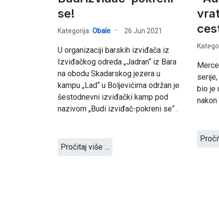
se!
vra
ces
Kategorija:
Obale
26 Jun 2021
Kategor
U organizaciji barskih izviđača iz
Izviđačkog odreda „Jadran“ iz Bara
Merce
na obodu Skadarskog jezera u
serije
kampu „Lad“ u Boljevićima održan je
bio je
šestodnevni izviđački kamp pod
nakon 
nazivom „Budi izviđač-pokreni se“ .
Proči
Pročitaj više …