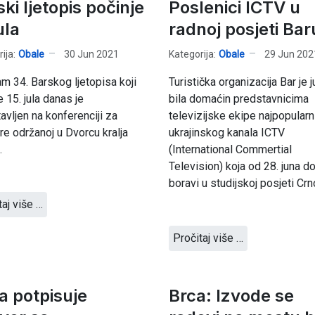
ki ljetopis počinje
Poslenici ICTV u
ula
radnoj posjeti Bar
ija:
Obale
30 Jun 2021
Kategorija:
Obale
29 Jun 202
m 34. Barskog ljetopisa koji
Turistička organizacija Bar je 
e 15. jula danas je
bila domaćin predstavnicima
avljen na konferenciji za
televizijske ekipe najpopularn
re održanoj u Dvorcu kralja
ukrajinskog kanala ICTV
.
(International Commertial
Television) koja od 28. juna do 
boravi u studijskoj posjeti Crno
taj više …
Pročitaj više …
a potpisuje
Brca: Izvode se