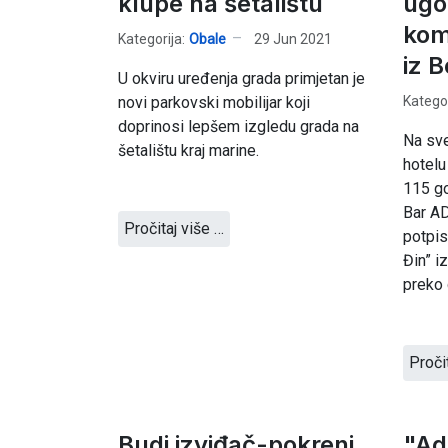
klupe na šetalištu
ugo
kom
Kategorija:
Obale
29 Jun 2021
iz 
U okviru uređenja grada primjetan je
Kategor
novi parkovski mobilijar koji
doprinosi lepšem izgledu grada na
Na sve
šetalištu kraj marine.
hotelu
115 g
Bar AD
Pročitaj više …
potpis
Đin” iz
preko 
Proči
Budi izviđač-pokreni
"Ad