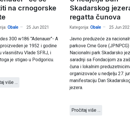
titi na crnogorske
Skadarskog jezera
te
regatta čunova
ija:
Obale
25 Jun 2021
Kategorija:
Obale
25 Jun 202
des 300 w186 "Adenauer"- A
Javno preduzeće za nacional
, proizveden je 1952 i godine
parkove Crne Gore (JPNPCG) 
 u vlasništvu Vlade SFRJ, i
Nacionalni park Skadarsko je
toga je stigao u Podgoricu.
saradnji sa Fondacijom za zaš
čuna i lokalnim preduzetnicim
organizovaće u nedjelju 27. ju
manifestaciju Dan Skadarsko
taj više …
jezera.
Pročitaj više …