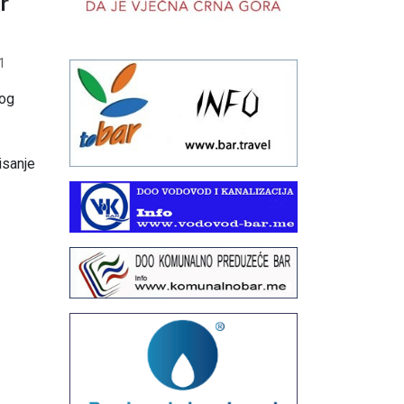
r
1
bog
isanje