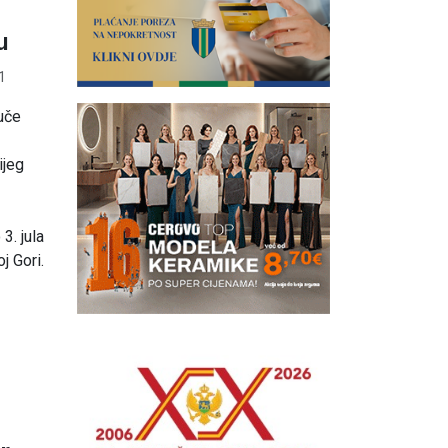
u
1
juče
ijeg
3. jula
j Gori.