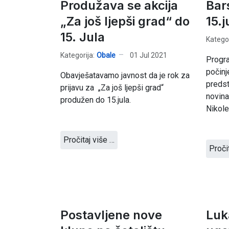
Produžava se akcija
Bars
„Za još ljepši grad“ do
15.j
15. Jula
Kategor
Kategorija:
Obale
01 Jul 2021
Progra
počinj
Obavješatavamo javnost da je rok za
predst
prijavu za „Za još ljepši grad“
novina
produžen do 15.jula.
Nikole
Pročitaj više …
Proči
Postavljene nove
Luk