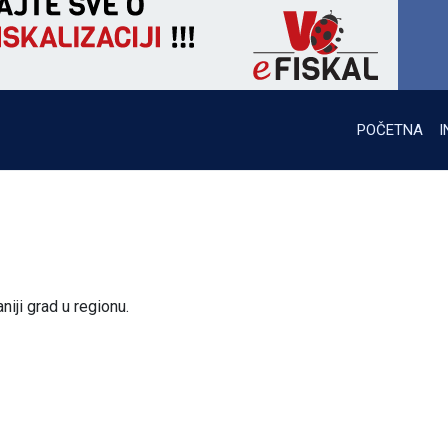
POČETNA
I
iji grad u regionu.