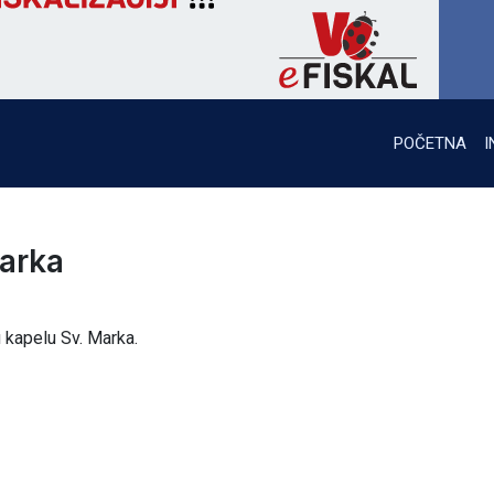
POČETNA
I
arka
u kapelu Sv. Marka.