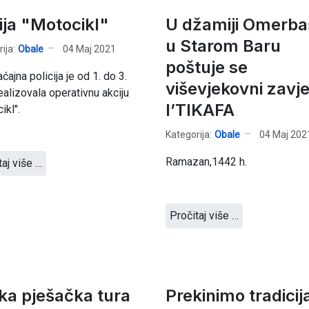
ija "Motocikl"
U džamiji Omerba
u Starom Baru
ija:
Obale
04 Maj 2021
poštuje se
ćajna policija je od 1. do 3.
viševjekovni zavje
ealizovala operativnu akciju
I’TIKAFA
ikl".
Kategorija:
Obale
04 Maj 202
Ramazan,1442 h.
taj više …
Pročitaj više …
ika pješačka tura
Prekinimo tradicij