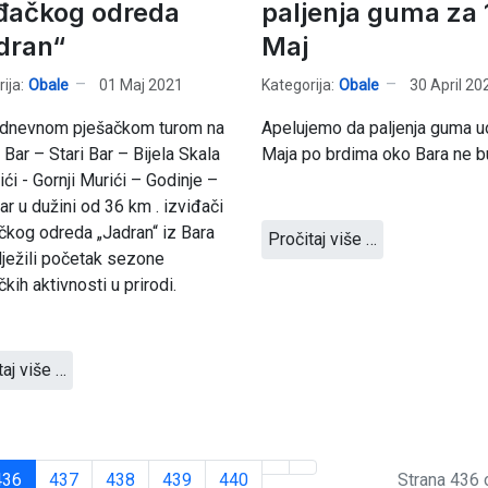
iđačkog odreda
paljenja guma za 
dran“
Maj
ija:
Obale
01 Maj 2021
Kategorija:
Obale
30 April 20
dnevnom pješačkom turom na
Apelujemo da paljenja guma uo
i Bar – Stari Bar – Bijela Skala
Maja po brdima oko Bara ne b
ići - Gornji Murići – Godinje –
ar u dužini od 36 km . izviđači
čkog odreda „Jadran“ iz Bara
Pročitaj više …
lježili početak sezone
čkih aktivnosti u prirodi.
taj više …
436
437
438
439
440
Strana 436 