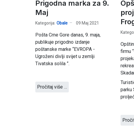
Prigodna marka za 9.
Opš
Maj
pro
Fro
Kategorija:
Obale
09 Maj 2021
Kategor
Pošta Crne Gore danas, 9. maja,
publikuje prigodno izdanje
Opštin
poštanske marke “EVROPA -
firmu 
Ugroženi divlji svijet u zemlji
projek
Tivatska solila ”.
rekrea
Skada
Turist
Pročitaj više …
parku 
prolje
Proči