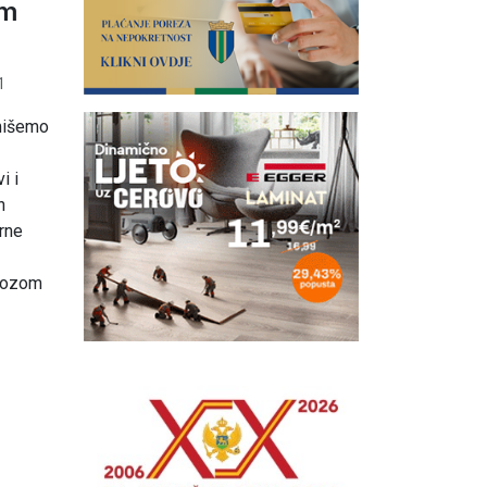
um
1
rmišemo
i i
h
Crne
evozom