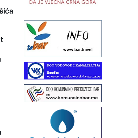
šića
t
1
a