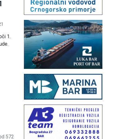
1
21
či 1.
ude.
od 572