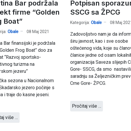
tina Bar podržala
Potpisan sporaz
jekt firme “Golden
SSCG sa ŽPCG
g Boat”
Kategorija:
Obale
08 Maj 202
ija:
Obale
08 Maj 2021
Zadovoljstvo nam je da info
širu javnost, kao i sve osobe
a Bar finansijski je podržala
oštećenog vida, koje su članov
“Golden Frog Boat” doo za
članice jedne od osam lokalni
at “Razvoj sportsko-
organizacija Saveza slijepih 
tivnog turizma na
Gore- SSCG, da smo nastavili
rskom jezeru”
saradnju sa Željezničkim pr
ička sezona u Nacionalnom
Crne Gore- ŽPCG.
Skadarsko jezero počinje s
ća i traje do kasne jeseni.
Pročitaj više …
taj više …