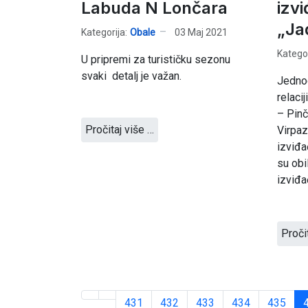
Labuda N Lončara
izv
„Ja
Kategorija:
Obale
03 Maj 2021
Kategor
U pripremi za turističku sezonu
svaki detalj je važan.
Jedno
relacij
– Pinč
Pročitaj više …
Virpaz
izviđa
su obi
izviđa
Proči
431
432
433
434
435