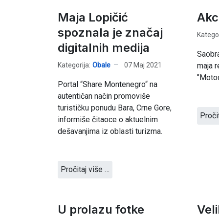
Maja Lopičić
Akc
spoznala je značaj
Kategor
digitalnih medija
Saobra
Kategorija:
Obale
07 Maj 2021
maja r
"Motoc
Portal “Share Montenegro“ na
autentičan način promoviše
turističku ponudu Bara, Crne Gore,
Proči
informiše čitaoce o aktuelnim
dešavanjima iz oblasti turizma.
Pročitaj više …
U prolazu fotke
Vel