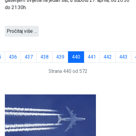
gašenjem svijetla na jedan sat, u subotu 27. aprila, od 20:30
do 21:30h.
Pročitaj više …
5
436
437
438
439
440
441
442
443
Strana 440 od 572