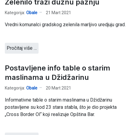
Zelenilo traži dužnu pažnju
Kategorija:
Obale
21 Mart 2021
Vredni komunalci gradskog zelenila marljivo uredjuju grad.
Pročitaj više …
Postavljene info table o starim
maslinama u Džidžarinu
Kategorija:
Obale
20 Mart 2021
Informativne table o starim maslinama u Džidžarinu
postavljene su kod 23 stara stabla, što je dio projekta
„Cross Border Ol“ koji realizuje Opština Bar.