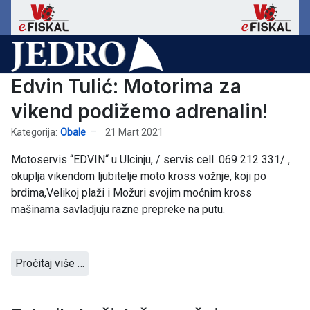
Edvin Tulić: Motorima za
vikend podižemo adrenalin!
Kategorija:
Obale
21 Mart 2021
Motoservis “EDVIN“ u Ulcinju, / servis cell. 069 212 331/ ,
okuplja vikendom ljubitelje moto kross vožnje, koji po
brdima,Velikoj plaži i Možuri svojim moćnim kross
mašinama savladjuju razne prepreke na putu.
Pročitaj više …