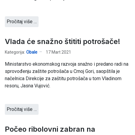
Pročitaj više …
Vlada će snažno štititi potrošače!
Kategorija:
Obale
17 Mart 2021
Ministarstvo ekonomskog razvoja snažno i predano radi na
sprovođenju zaštite potrošača u Crnoj Gori, saopštila je
načelnica Direkcije za zaštitu potrošača u tom Vladinom
resoru, Jasna Vujović.
Pročitaj više …
Počeo ribolovni zabran na