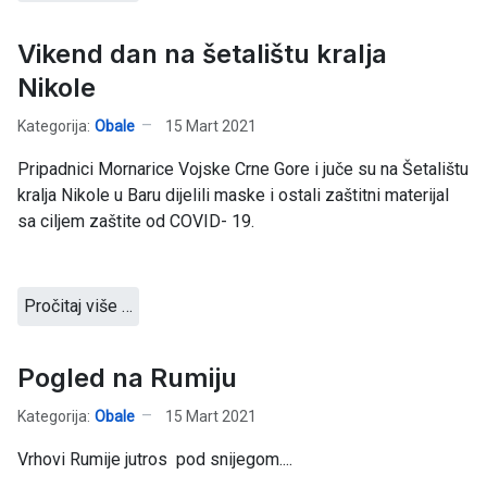
Vikend dan na šetalištu kralja
Nikole
Kategorija:
Obale
15 Mart 2021
Pripadnici Mornarice Vojske Crne Gore i juče su na Šetalištu
kralja Nikole u Baru dijelili maske i ostali zaštitni materijal
sa ciljem zaštite od COVID- 19.
Pročitaj više …
Pogled na Rumiju
Kategorija:
Obale
15 Mart 2021
Vrhovi Rumije jutros pod snijegom....