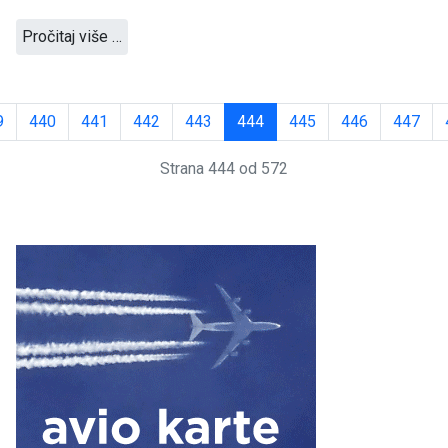
Pročitaj više …
9
440
441
442
443
444
445
446
447
Strana 444 od 572