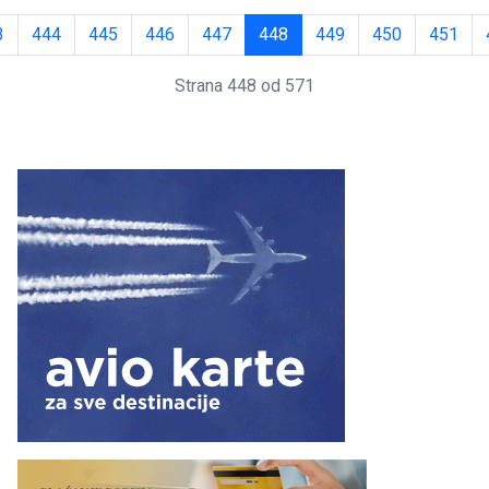
3
444
445
446
447
448
449
450
451
Strana 448 od 571