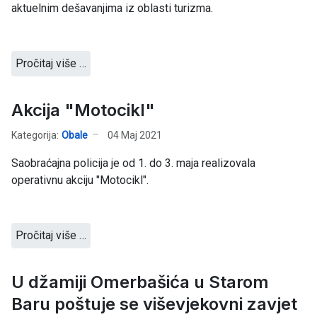
aktuelnim dešavanjima iz oblasti turizma.
Pročitaj više …
Akcija "Motocikl"
Kategorija:
Obale
04 Maj 2021
Saobraćajna policija je od 1. do 3. maja realizovala
operativnu akciju "Motocikl".
Pročitaj više …
U džamiji Omerbašića u Starom
Baru poštuje se viševjekovni zavjet