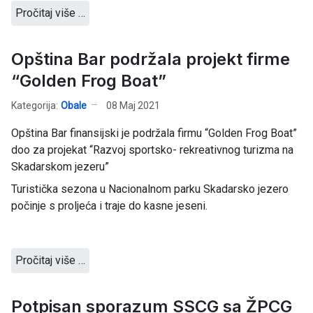
Pročitaj više …
Opština Bar podržala projekt firme
“Golden Frog Boat”
Kategorija:
Obale
08 Maj 2021
Opština Bar finansijski je podržala firmu “Golden Frog Boat”
doo za projekat “Razvoj sportsko- rekreativnog turizma na
Skadarskom jezeru”
Turistička sezona u Nacionalnom parku Skadarsko jezero
počinje s proljeća i traje do kasne jeseni.
Pročitaj više …
Potpisan sporazum SSCG sa ŽPCG