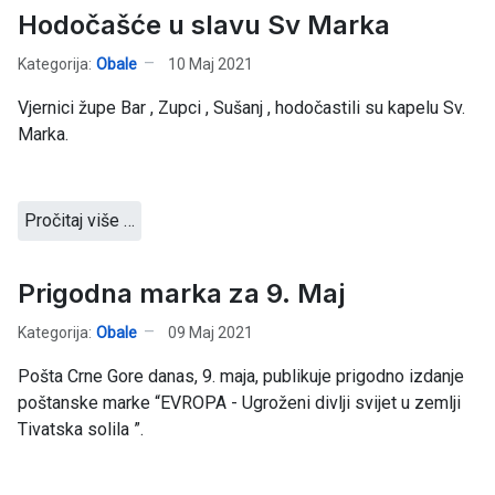
Hodočašće u slavu Sv Marka
Kategorija:
Obale
10 Maj 2021
Vjernici župe Bar , Zupci , Sušanj , hodočastili su kapelu Sv.
Marka.
Pročitaj više …
Prigodna marka za 9. Maj
Kategorija:
Obale
09 Maj 2021
Pošta Crne Gore danas, 9. maja, publikuje prigodno izdanje
poštanske marke “EVROPA - Ugroženi divlji svijet u zemlji
Tivatska solila ”.