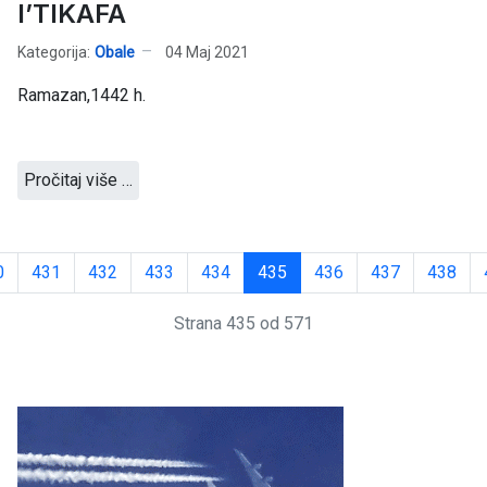
I’TIKAFA
Kategorija:
Obale
04 Maj 2021
Ramazan,1442 h.
Pročitaj više …
0
431
432
433
434
435
436
437
438
Strana 435 od 571