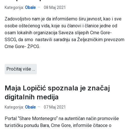
Kategorija:
Obale
08 Maj 2021
Zadovoljstvo nam je da informišemo širu javnost, kao i sve
osobe oštećenog vida, koje su članovi i članice jedne od
osam lokalnih organizacija Saveza slijepih Crne Gore-
SSCG, da smo nastavili saradnju sa Željezničkim prevozom
Crne Gore- ŽPCG.
Pročitaj više …
Maja Lopičić spoznala je značaj
digitalnih medija
Kategorija:
Obale
07 Maj 2021
Portal “Share Montenegro“ na autentičan način promoviše
turističku ponudu Bara, Crne Gore, informiše čitaoce o