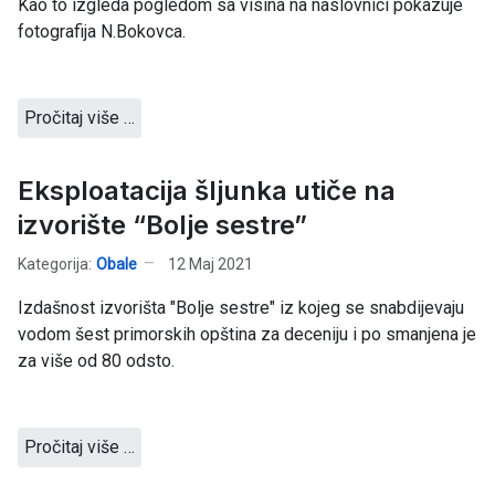
Kao to izgleda pogledom sa visina na naslovnici pokazuje
fotografija N.Bokovca.
Pročitaj više …
Eksploatacija šljunka utiče na
izvorište “Bolje sestre”
Kategorija:
Obale
12 Maj 2021
Izdašnost izvorišta "Bolje sestre" iz kojeg se snabdijevaju
vodom šest primorskih opština za deceniju i po smanjena je
za više od 80 odsto.
Pročitaj više …