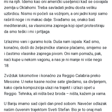
mi na njih. Idemo kao oni američki useljenici kad se osvajala
zemlja u Oklahomi. Treba savladati jednu dosta veliku
uzbrdicu. Nismo ni počeli sa vožnjom, a oni jadni konji samo
raširili noge i ni makac dalje. Svađamo se, onako baš
mediteranski, sa vlasnicima zaprega koji opet protestiraju
da smo teški i mi i prtljaga.
Izlazimo vani i guramo kola. Duša nam ispala. Kad smo,
konačno, došli do željezničke stanice plaćamo, smijemo se
i častimo vlasnike zaprega pivom. Oni nam pomažu, pak,
naći kupe u nekom vagonu, a nas je ni manje ni više nego
18.
Zvižduk lokomotive i konačno za Reggio Calabria preko
Messine. U neke kasne noćne sate gledamo, sa divljenjem,
kako cijela kompozicija ulazi na trajekt i izlazi opet u
Reggio. Tehnika, ali ništa bez broda – ništa, kažem ja vama.
U Bariju imamo sad cijeli dan pred sobom. Navečer odlazak
našim čuvenim trajektom Sveti Stefan. Bio je to onaj mali