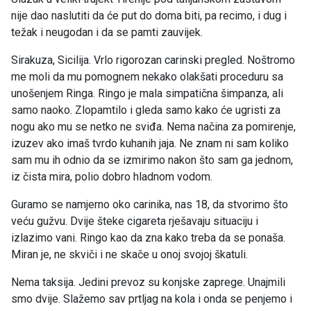
nije dao naslutiti da će put do doma biti, pa recimo, i dug i
težak i neugodan i da se pamti zauvijek.
Sirakuza, Sicilija. Vrlo rigorozan carinski pregled. Noštromo
me moli da mu pomognem nekako olakšati proceduru sa
unošenjem Ringa. Ringo je mala simpatična šimpanza, ali
samo naoko. Zlopamtilo i gleda samo kako će ugristi za
nogu ako mu se netko ne sviđa. Nema načina za pomirenje,
izuzev ako imaš tvrdo kuhanih jaja. Ne znam ni sam koliko
sam mu ih odnio da se izmirimo nakon što sam ga jednom,
iz čista mira, polio dobro hladnom vodom.
Guramo se namjerno oko carinika, nas 18, da stvorimo što
veću gužvu. Dvije šteke cigareta rješavaju situaciju i
izlazimo vani. Ringo kao da zna kako treba da se ponaša.
Miran je, ne skviči i ne skače u onoj svojoj škatuli.
Nema taksija. Jedini prevoz su konjske zaprege. Unajmili
smo dvije. Slažemo sav prtljag na kola i onda se penjemo i