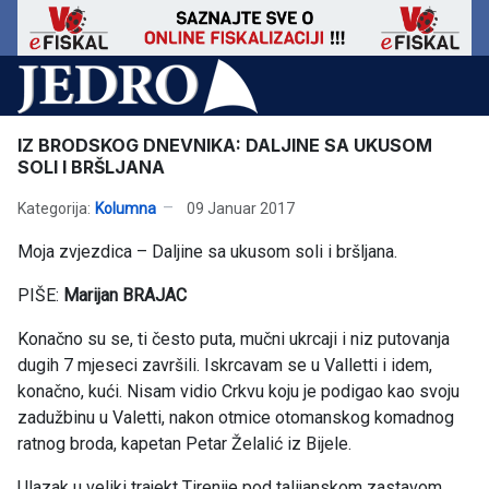
IZ BRODSKOG DNEVNIKA: DALJINE SA UKUSOM
SOLI I BRŠLJANA
Kategorija:
Kolumna
09 Januar 2017
Moja zvjezdica – Daljine sa ukusom soli i bršljana.
PIŠE:
Marijan BRAJAC
Konačno su se, ti često puta, mučni ukrcaji i niz putovanja
dugih 7 mjeseci završili. Iskrcavam se u Valletti i idem,
konačno, kući. Nisam vidio Crkvu koju je podigao kao svoju
zadužbinu u Valetti, nakon otmice otomanskog komadnog
ratnog broda, kapetan Petar Želalić iz Bijele.
Ulazak u veliki trajekt Tirenije pod talijanskom zastavom