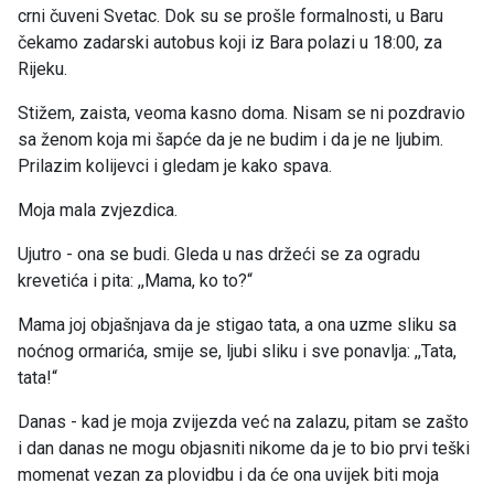
crni čuveni Svetac. Dok su se prošle formalnosti, u Baru
čekamo zadarski autobus koji iz Bara polazi u 18:00, za
Rijeku.
Stižem, zaista, veoma kasno doma. Nisam se ni pozdravio
sa ženom koja mi šapće da je ne budim i da je ne ljubim.
Prilazim kolijevci i gledam je kako spava.
Moja mala zvjezdica.
Ujutro - ona se budi. Gleda u nas držeći se za ogradu
krevetića i pita: ,,Mama, ko to?“
Mama joj objašnjava da je stigao tata, a ona uzme sliku sa
noćnog ormarića, smije se, ljubi sliku i sve ponavlja: ,,Tata,
tata!“
Danas - kad je moja zvijezda već na zalazu, pitam se zašto
i dan danas ne mogu objasniti nikome da je to bio prvi teški
momenat vezan za plovidbu i da će ona uvijek biti moja