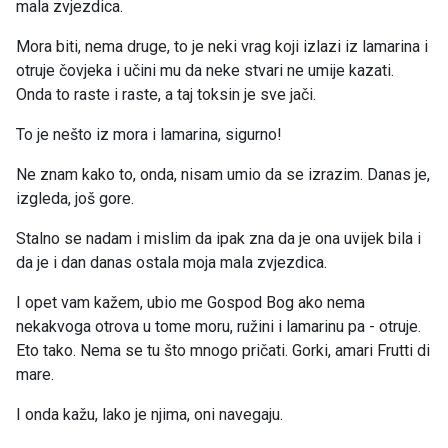
mala zvjezdica.
Mora biti, nema druge, to je neki vrag koji izlazi iz lamarina i
otruje čovjeka i učini mu da neke stvari ne umije kazati.
Onda to raste i raste, a taj toksin je sve jači.
To je nešto iz mora i lamarina, sigurno!
Ne znam kako to, onda, nisam umio da se izrazim. Danas je,
izgleda, još gore.
Stalno se nadam i mislim da ipak zna da je ona uvijek bila i
da je i dan danas ostala moja mala zvjezdica.
I opet vam kažem, ubio me Gospod Bog ako nema
nekakvoga otrova u tome moru, ružini i lamarinu pa - otruje.
Eto tako. Nema se tu što mnogo pričati. Gorki, amari Frutti di
mare.
I onda kažu, lako je njima, oni navegaju.