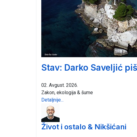
Stav: Darko Saveljić pi
02. Avgust. 2026.
Zakon, ekologija & šume
Detaljnije...
Život i ostalo & Nikšićani