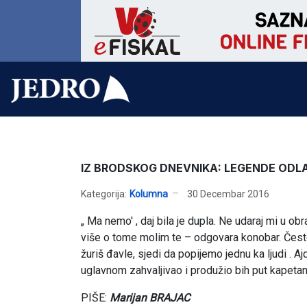
IZ BRODSKOG DNEVNIKA: LEGENDE ODL
Kategorija:
Kolumna
30 Decembar 2016
„ Ma nemo' , daj bila je dupla. Ne udaraj mi u ob
više o tome molim te – odgovara konobar. Često
žuriš đavle, sjedi da popijemo jednu ka ljudi . Aj
uglavnom zahvaljivao i produžio bih put kapetan
PIŠE:
Marijan BRAJAC