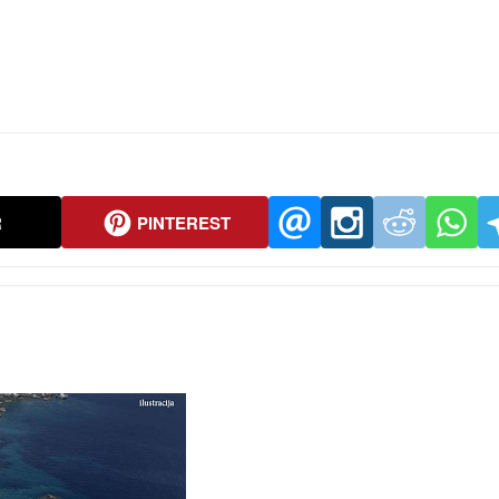
R
PINTEREST