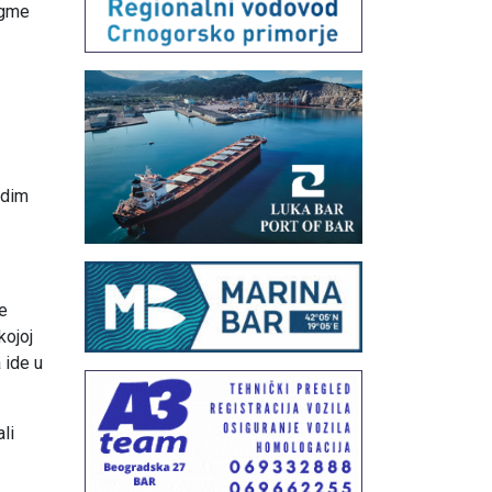
dugme
idim
e
kojoj
a ide u
ali