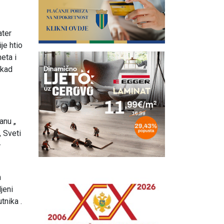
ater
je htio
eta i
ikad
anu „
„ Sveti
–
m
jeni
tnika .