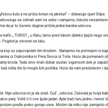
Ajfelovu kulu a ne prišio botun na jaketun“ – dobacuje opet Stipe.
 Nadovezuje se odmah sam na sebe i namjerno, tobože nezaintere
zna da je to čuveno dugme prišila jedna barska udovica.
je kafić „ TURIST „ u Baru, tamo pred lukom daleko ljepši nego on
o. Pogled je otvoren na luku.
na koji su zapovijedali tim brodom . Namjerno ne pominjem ni ka
aćanina iz Dubrovnika ni Pera Ševca iz Tivta. Hoću da pomenem o
pratnji broda. Tada smo imali dobar sustav sigurnosti dok je zapad
aš ništa što bi moglo biti politika. Hoću da vam predstavim i d
iš. Nije udovica no ja da znaš. Čuš' , udovica. Zašivala je tvoja ba
kov panj. Vidiš li ti ove ljude jadan. Ajde bači turu jednu i nemo' 
i prstom pređe preko gornje usne. Mislim da nitko nije zamijetio d