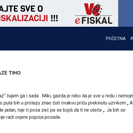
POČETNA
I
AZE TIHO
raz“ čujem ga i sada . Miki, gazda je reko da je sve u redu i nemo
 puta bih u prolazu znao čuti ovakvu priču prekinutu uzvikom „ A
de jadan, nije ti posa zec pa se bojiš da ti ne uteče „. Ja bih se
ije radi ovjere popisa posade.