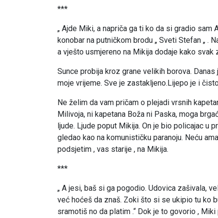
***
„ Ajde Miki, a napriča ga ti ko da si gradio sam 
konobar na putničkom brodu „ Sveti Stefan „ .
a vješto usmjereno na Mikija dodaje kako svak 
Sunce probija kroz grane velikih borova. Danas 
moje vrijeme. Sve je zastakljeno.Lijepo je i čist
Ne želim da vam pričam o plejadi vrsnih kapeta
Milivoja, ni kapetana Boža ni Paska, moga brg
ljude. Ljude poput Mikija. On je bio policajac u 
gledao kao na komunističku paranoju. Neću ama b
podsjetim , vas starije , na Mikija.
***
„ A jesi, baš si ga pogodio. Udovica zašivala, vel
već hoćeš da znaš. Zoki što si se ukipio tu ko bu
sramotiš no da platim .“ Dok je to govorio , Mik