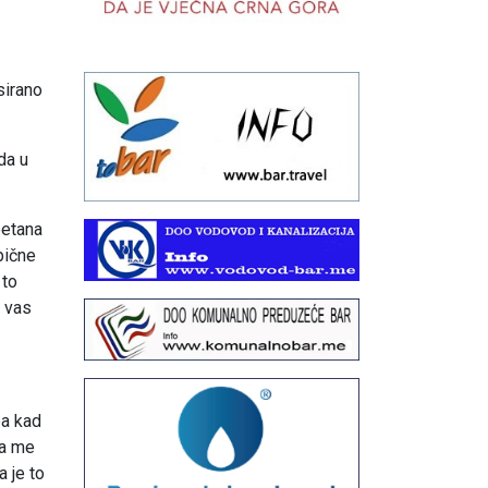
sirano
da u
petana
bične
 to
a vas
ba kad
da me
a je to