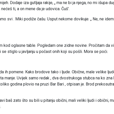
mijeh. Dodaje iza gutljaja rakije, „ ma ne bi ja njega, no mi išupa 
 nećeš ti, a on mene da je udovica. Čuš'.
avljamo svi . Miki podiže čašu. Usput nekome dovikuje. „ Ne, ne idem
vim kod oglasne table. Pogledam one zidne novine. Pročitam da v
 se stiglo u javljanju u počast onih koji su pošli. Mora se poći.
a ih pomene. Kako brodove tako i ljude. Obične, male velike ljud
išta manje. Uvijek samo redak , dva dvostrukoga stubca na ko zna 
iko i toliko godina plovio na pruzi Bar Bari , otpisan je. Brod prekosutr
 baš zato što su bili u pitanju obični, mali veliki ljudi i obični, m
.