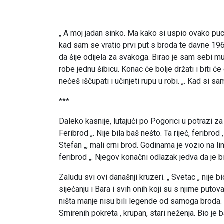
„ A moj jadan sinko. Ma kako si uspio ovako pucu 
kad sam se vratio prvi put s broda te davne 1962 
da šije odijela za svakoga. Birao je sam sebi mu
robe jednu šibicu. Konac će bolje držati i biti 
nećeš iščupati i učinjeti rupu u robi. „. Kad si 
***
Daleko kasnije, lutajući po Pogorici u potrazi z
Feribrod „. Nije bila baš nešto. Ta riječ, feribrod
Stefan „, mali crni brod. Godinama je vozio na lin
feribrod „. Njegov konačni odlazak jedva da je b
Zaludu svi ovi današnji kruzeri. „ Svetac „ nije b
sijećanju i Bara i svih onih koji su s njime puto
ništa manje nisu bili legende od samoga broda. Z
Smirenih pokreta , krupan, stari neženja. Bio je