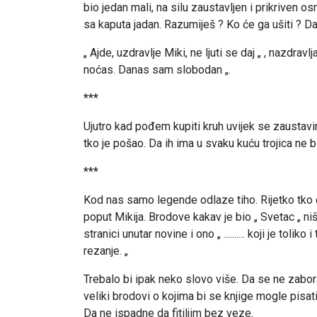
bio jedan mali, na silu zaustavljen i prikriven os
sa kaputa jadan. Razumiješ ? Ko će ga ušiti ? Da
„ Ajde, uzdravlje Miki, ne ljuti se daj „ , nazdr
noćas. Danas sam slobodan „.
***
Ujutro kad pođem kupiti kruh uvijek se zausta
tko je pošao. Da ih ima u svaku kuću trojica ne bi
***
Kod nas samo legende odlaze tiho. Rijetko tko d
poput Mikija. Brodove kakav je bio „ Svetac „ n
stranici unutar novine i ono „ .......... koji je tol
rezanje. „
Trebalo bi ipak neko slovo više. Da se ne zaboravi
veliki brodovi o kojima bi se knjige mogle pisati
Da ne ispadne da fitiljim bez veze.