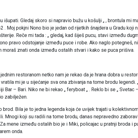
išupati. Gledaj skoro si napravio bužu u košulji „ , brontula mi m
. Moj pokjni Nono bio je jedan od rijetkih šnajdera u Gradu koji ni
šterije. Reče mi tada : „ gledaj, kad šiješ pucu, stavi između dugm
će ono pravo odstojanje između puce i robe. Ako naglo potegneš, n
sam moraš znati onda između ostalih stvari i kako se puca prišiva.
a jednim restoranom netko nam je rekao da je hrana dobra u restor
 , vratila mi je u sijećanje sva ona zbivanja na tome brodu legendi. 
iji Bar – Bari. Niko ne bi rekao „ feryboat „ . Reklo bi se „ Svetac 
io zabilježen.
io brod. Bila je to jedna legenda koja će uvijek trajati u kolektivno
vali. Mnogi koji su radili na tome brodu, danas nepravedno zaboravl
a mene između ostalih bio je i Miki, policajac u pratnji broda i pu
 barem onda.