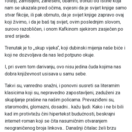
fotelji, zamišljeni, zaneseni, obamrli, tronuti od istine koja
nam se ukazala pred očima, svjesni da je svijet knjige samo
stvar fikcije, ili pak obrnuto, da je svijet knjige zapravo ovaj
koji živimo, i da je baš taj svijet, ovim poslednjim slovom,
surovo razobličen, i onom Kafkinom sjekirom zasječen po
sred srijede.
Trenutak je to „skup vijeka“, koji dubinski mijenja naše biće i
koji ne dozvoljava da nas led potpuno okuje.
I, pri svem tom darivanju, ovo nisu jedina čuda kojima nas
dobra književnost usisava u samu sebe.
Takvi su, vanredno snažni, i ponovni susreti sa literarnim
klasicima koji su, nepravedno zapostavljeni, zaduženi za
skupljanje prašine na našim policama. Prevaziđeni su,
staromodni, glomazni, dosadni... kažu ljudi. Kako i ne bi bili
kad im protivtežu čini hipertekst budućnosti, beskrajni
internet-roman koji se čita nasumičnim otvaranjem
neograničenog broja linkova... Današnji čitalac želi brzu