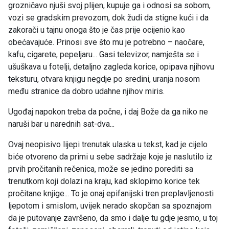
grozničavo njuši svoj plijen, kupuje ga i odnosi sa sobom,
vozi se gradskim prevozom, dok žudi da stigne kući i da
zakorači u tajnu onoga što je čas prije ocijenio kao
obećavajuće. Prinosi sve što mu je potrebno – naočare,
kafu, cigarete, pepeljaru... Gasi televizor, namješta se i
ušuškava u fotelji, detaljno zagleda korice, opipava njihovu
teksturu, otvara knjigu negdje po sredini, uranja nosom
među stranice da dobro udahne njihov miris.
Ugođaj napokon treba da počne, i daj Bože da ga niko ne
naruši bar u narednih sat-dva...
Ovaj neopisivo lijepi trenutak ulaska u tekst, kad je cijelo
biće otvoreno da primi u sebe sadržaje koje je naslutilo iz
prvih pročitanih rečenica, može se jedino porediti sa
trenutkom koji dolazi na kraju, kad sklopimo korice tek
pročitane knjige... To je onaj epifanijski tren preplavljenosti
ljepotom i smislom, uvijek nerado skopčan sa spoznajom
da je putovanje završeno, da smo i dalje tu gdje jesmo, u toj