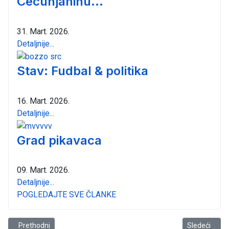
Cecunjaninu...
31. Mart. 2026.
Detaljnije...
Stav: Fudbal & politika
16. Mart. 2026.
Detaljnije...
Grad pikavaca
09. Mart. 2026.
Detaljnije...
POGLEDAJTE SVE ČLANKE
Prethodni članak: Koliko vrijedi znanje?
Sledeći članak
Prethodni
Sledeći