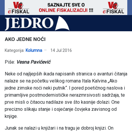
AKO JEDNE NOĆI
Kategorija:
Kolumna
14 Jul 2016
Piše:
Vesna Pavićević
Neke od najljepših ikada napisanih stranica o avanturi čitanja
nalaze se na početku velikog romana Itala Kalvina „Ako
jedne zimske noći neki putnik“. I pored poetičnog naslova i
primamljive postmodernističke nerazmrsivosti sadržaja, te
prve misli o čitaocu nadilaze sve što kasnije dolazi. One
precizno slikaju stanje i osjećanje čovjeka zavisnog od
knjige.
Junak se nalazi u knjižari i na tragu je dobroj knjizi. On