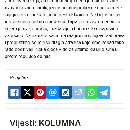
Zbog svega toga, ali i zbog mnogo čega još, ako u ovom
svakodnevnom ludilu, jedne prijatne proljećne noći uzmete
knjigu u ruke, neka to bude nešto klasično. Ne bojte se, jer
istovremeno će biti i moderno. Tajna je u svevremenom, u
kojem je sve, i prošlo, i sadašnje, i buduće. Sve napisano i
zapisano. Na nama je samo da razgrnemo slojeve zaborava
i prepustimo se mirisu dragih stranica koje smo nekad tako
rado dodirivali. Neka djeca vide da čitamo klasike. Ona u
prvom redu uče od nas.
Podjelite:
Vijesti: KOLUMNA