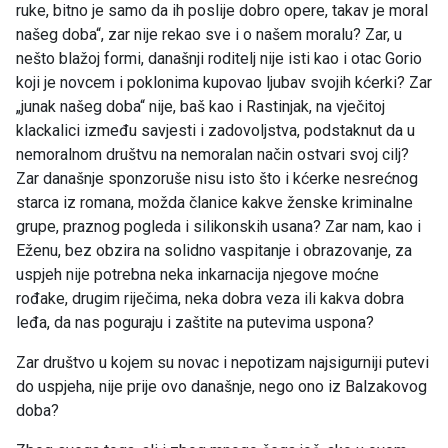
ruke, bitno je samo da ih poslije dobro opere, takav je moral
našeg doba“, zar nije rekao sve i o našem moralu? Zar, u
nešto blažoj formi, današnji roditelj nije isti kao i otac Gorio
koji je novcem i poklonima kupovao ljubav svojih kćerki? Zar
„junak našeg doba“ nije, baš kao i Rastinjak, na vječitoj
klackalici između savjesti i zadovoljstva, podstaknut da u
nemoralnom društvu na nemoralan način ostvari svoj cilj?
Zar današnje sponzoruše nisu isto što i kćerke nesrećnog
starca iz romana, možda članice kakve ženske kriminalne
grupe, praznog pogleda i silikonskih usana? Zar nam, kao i
Eženu, bez obzira na solidno vaspitanje i obrazovanje, za
uspjeh nije potrebna neka inkarnacija njegove moćne
rođake, drugim riječima, neka dobra veza ili kakva dobra
leđa, da nas poguraju i zaštite na putevima uspona?
Zar društvo u kojem su novac i nepotizam najsigurniji putevi
do uspjeha, nije prije ovo današnje, nego ono iz Balzakovog
doba?