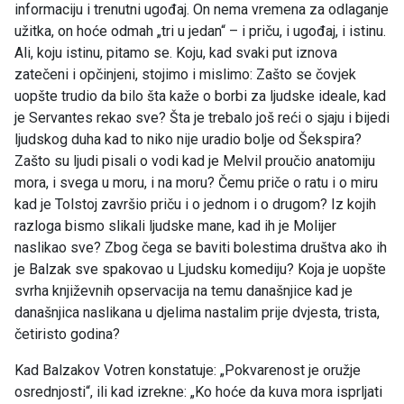
informaciju i trenutni ugođaj. On nema vremena za odlaganje
užitka, on hoće odmah „tri u jedan“ – i priču, i ugođaj, i istinu.
Ali, koju istinu, pitamo se. Koju, kad svaki put iznova
zatečeni i opčinjeni, stojimo i mislimo: Zašto se čovjek
uopšte trudio da bilo šta kaže o borbi za ljudske ideale, kad
je Servantes rekao sve? Šta je trebalo još reći o sjaju i bijedi
ljudskog duha kad to niko nije uradio bolje od Šekspira?
Zašto su ljudi pisali o vodi kad je Melvil proučio anatomiju
mora, i svega u moru, i na moru? Čemu priče o ratu i o miru
kad je Tolstoj završio priču i o jednom i o drugom? Iz kojih
razloga bismo slikali ljudske mane, kad ih je Molijer
naslikao sve? Zbog čega se baviti bolestima društva ako ih
je Balzak sve spakovao u Ljudsku komediju? Koja je uopšte
svrha književnih opservacija na temu današnjice kad je
današnjica naslikana u djelima nastalim prije dvjesta, trista,
četiristo godina?
Kad Balzakov Votren konstatuje: „Pokvarenost je oružje
osrednjosti“, ili kad izrekne: „Ko hoće da kuva mora isprljati