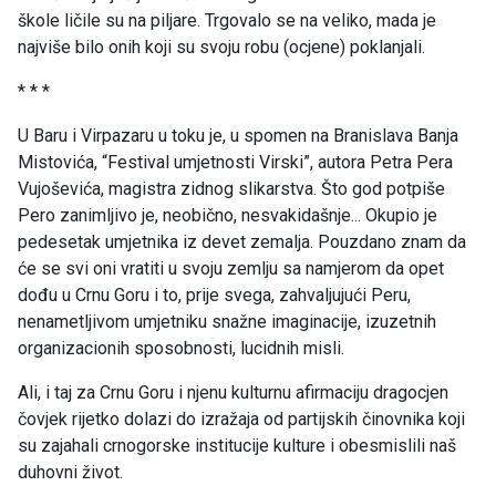
škole ličile su na piljare. Trgovalo se na veliko, mada je
najviše bilo onih koji su svoju robu (ocjene) poklanjali.
* * *
U Baru i Virpazaru u toku je, u spomen na Branislava Banja
Mistovića, “Festival umjetnosti Virski”, autora Petra Pera
Vujoševića, magistra zidnog slikarstva. Što god potpiše
Pero zanimljivo je, neobično, nesvakidašnje... Okupio je
pedesetak umjetnika iz devet zemalja. Pouzdano znam da
će se svi oni vratiti u svoju zemlju sa namjerom da opet
dođu u Crnu Goru i to, prije svega, zahvaljujući Peru,
nenametljivom umjetniku snažne imaginacije, izuzetnih
organizacionih sposobnosti, lucidnih misli.
Ali, i taj za Crnu Goru i njenu kulturnu afirmaciju dragocjen
čovjek rijetko dolazi do izražaja od partijskih činovnika koji
su zajahali crnogorske institucije kulture i obesmislili naš
duhovni život.