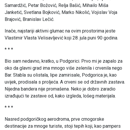
Samardžić, Petar Božović, Relja Bašić, Mihailo Miša
Janketić, Svetlana Bojković, Marko Nikolić, Vojislav Voja
Brajović, Branislav Lečić.
Inače, najstariji aktivni glumac na ovim prostorima jeste
Vlastimir Vlasta Velisavljević koji 28. jula puni 90 godina.
* * *
Bio sam nedavno, kratko, u Podgorici. Prvo mi je zapalo za
oko da glavni grad ima mnogo više zelenila i crvenila nego
Bar. Stabla su olistala, lipe zamirisale, Podgorica je, kao
uvijek, prodisala s proljeća. A crveni se od državnih zastava.
Nijedna bandera nije promašena. Neko je dobro zaradio
izrađujući te zastave od, kako izgleda, lošeg materijala.
* * *
Nasred podgoričkog aerodroma, prve crnogorske
destinacije za mnoge turiste, stoji tepih koji, kao pampers