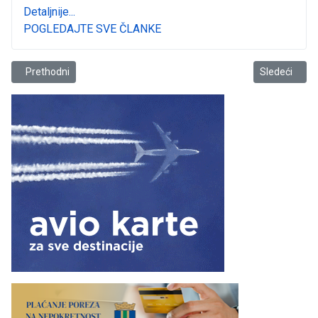
Detaljnije...
POGLEDAJTE SVE ČLANKE
Prethodni članak: Ako jedne noći
Sledeći člana
Prethodni
Sledeći