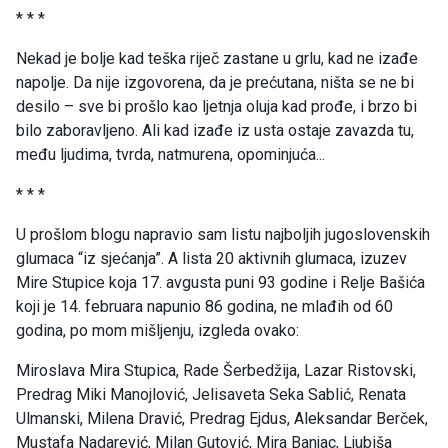
* * *
Nekad je bolje kad teška riječ zastane u grlu, kad ne izađe
napolje. Da nije izgovorena, da je prećutana, ništa se ne bi
desilo – sve bi prošlo kao ljetnja oluja kad prođe, i brzo bi
bilo zaboravljeno. Ali kad izađe iz usta ostaje zavazda tu,
među ljudima, tvrda, natmurena, opominjuća...
* * *
U prošlom blogu napravio sam listu najboljih jugoslovenskih
glumaca “iz sjećanja”. A lista 20 aktivnih glumaca, izuzev
Mire Stupice koja 17. avgusta puni 93 godine i Relje Bašića
koji je 14. februara napunio 86 godina, ne mlađih od 60
godina, po mom mišljenju, izgleda ovako:
Miroslava Mira Stupica, Rade Šerbedžija, Lazar Ristovski,
Predrag Miki Manojlović, Jelisaveta Seka Sablić, Renata
Ulmanski, Milena Dravić, Predrag Ejdus, Aleksandar Berček,
Mustafa Nadarević, Milan Gutović, Mira Banjac, Ljubiša