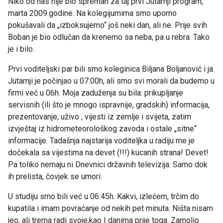
Niko od nas nije bio spreman za taj prvi Jutarnji program,
marta 2009.godine. Na kolegijumima smo uporno
pokušavali da „izboksujemo“ još neki dan, ali ne. Prije svih
Boban je bio odlučan da krenemo sa neba, pa u rebra. Tako
je i bilo.
Prvi voditeljski par bili smo koleginica Biljana Boljanović i ja.
Jutarnji je počinjao u 07:00h, ali smo svi morali da budemo u
firmi već u 06h. Moja zaduženja su bila: prikupljanje
servisnih (ili što je mnogo ispravnije, gradskih) informacija,
prezentovanje, uživo , vijesti iz zemlje i svijeta, zatim
izvještaj iz hidrometeorološkog zavoda i ostale „sitne“
informacije. Tadašnja najstarija voditeljka u radiju me je
dočekala sa vijestima na devet (!!!) kucanih strana! Devet!
Pa toliko nemaju ni Dnevnici državnih televizija. Samo dok
ih prelista, čovjek se umori.
U studiju smo bili već u 06:45h. Kakvi, izlećem, trčim do
kupatila i imam povraćanje od nekih pet minuta. Ništa nisam
jeo, ali trema radi svoje,kao I danima prije toga. Zamolio