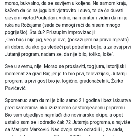
morao, bukvalno, da se savijem u koljena. Na samom kraju,
kažem da će na jugu biti vjetrovito i suvo, te da će duvati
sjeverni vjetar.Pogledam, vidno, na monitor i vidim da mi je
ruka na Rožajama (sada će mnogi reći da nisam mnogo
pogriješio). Šta ću? Pristupim improvizaciji:
„Ovo baš i nije jug, već je ovo, (pokazujem na pravo mjesto)
ali dobro, da ako ga sledeći put potrefim bolje, a za ovaj prvi
Jutarnji program, nadam se, da nije bilo, toliko, loše“.
Sve u svemu, nije. Morao se proslaviti, tog jutra, istorijiski
momenat za grad Bar, jer je to bio prvi, televizijski, Jutarnji
program, a prvi gost bio je, logično, gradonačelnik, Žarko
Pavićević.
Spomenuo sam da mi je bilo samo 21 godina i bez iskustva
pred kamerama, ako izuzmemo šestomjesečnu pripremu.
Bio sam ubjedljivo najmlađi dio novinarske ekipe, a opet
ustalio sam se i odradio čak 72 Jutarnja programa, a najviše
sa Marijom Marković. Nas dvoje smo odradili i , za sada,