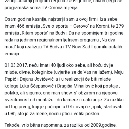
zadnji Jutarnji program 08 juna 2009.godine, nakon čega se
programska šema TV Corona mijenja.
Osam godina kasnije, najstariji sam u ovoj firmi. Iza sebe
imam 466 emisija „Sve o sportu – Cerovo“ na Koroni, te 279
emisija „Ritam sporta“ na Budvi. Da ne spominjem tri godine
rada na jedinom regionalnom ljetnjem programu „Na dva
mora“ koji realizuju TV Budva i TV Novi Sad I gomilu ostalih
emisija.
01.03.2017. neću imati 40 ljudi oko sebe, ali hoću dvije
mlade, divne, koleginice (uvjerite se da Vas ne lažem), Maju
Papić i Dejanu Jovićević, a i u realizaciji će biti mlade
kolege Luka Šćepanović i Dragiša Mihailović koji postaje ,
polako, ali sigurno, one man show, s' obzirom na njegovu
svestranost od montaže , do kamere i realizacije. Za razliku
od tog prvog, koji je počinjao u 07h, ovaj će , ipak, startovati
u 08h, što je za mene, noćnu pticu, veliki poklon.
Takođe, vrlo bitna napomena, za razliku od 2009.godine,