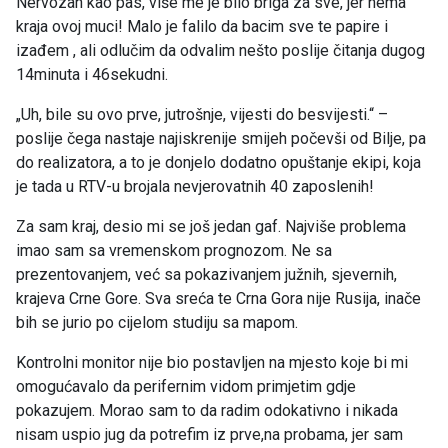
Nervozan kao pas, više me je bilo briga za sve, jer nema
kraja ovoj muci! Malo je falilo da bacim sve te papire i
izađem , ali odlučim da odvalim nešto poslije čitanja dugog
14minuta i 46sekudni.
„Uh, bile su ovo prve, jutrošnje, vijesti do besvijesti.“ –
poslije čega nastaje najiskrenije smijeh počevši od Bilje, pa
do realizatora, a to je donjelo dodatno opuštanje ekipi, koja
je tada u RTV-u brojala nevjerovatnih 40 zaposlenih!
Za sam kraj, desio mi se još jedan gaf. Najviše problema
imao sam sa vremenskom prognozom. Ne sa
prezentovanjem, već sa pokazivanjem južnih, sjevernih,
krajeva Crne Gore. Sva sreća te Crna Gora nije Rusija, inače
bih se jurio po cijelom studiju sa mapom.
Kontrolni monitor nije bio postavljen na mjesto koje bi mi
omogućavalo da perifernim vidom primjetim gdje
pokazujem. Morao sam to da radim odokativno i nikada
nisam uspio jug da potrefim iz prve,na probama, jer sam