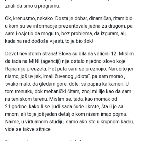
znali da smo u programu.
Ok, krenusmo, nekako. Dosta je dobar, dinamičan, ritam bio
u kom su se informacije prezentovale jedna za drugom, pa
sam i osjetio da mogu to, bez problema, da izguram, ali,
kada na red dođoše vijesti, to je bio šok!
Devet neviđenih strana! Slova su bila na veličini 12. Mislim
da tada na MINI (agenciji) nije ostalo nijedno slovo koje
Rajna nije preuzela. Pet puta sam se preznojio. Naročito jer
nismo, još uvijek, imali čuvenog „idiota“, pa sam morao ,
svako malo, da gledam gore, dole, sa papira ka kameri. U
tom trenutku, dok mehanički čitam, znoj mi lije kao da sam
na teniskom terenu. Mislim se, tada, kao momak od
21.godine, kako li se ljudi sada čude i krste, šta li je sa
mnom, ali to je još jedan detalj o kom nisam imao pojma.
Naime, u virtualnom studiju, samo ako ste u krupnom kadru,
vide se takve sitnice.