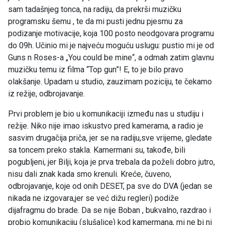
sam tadašnjeg tonca, na radiju, da prekrši muzičku
programsku šemu , te da mi pusti jednu pjesmu za
podizanje motivacije, koja 100 posto neodgovara programu
do 09h. Učinio mi je najveću moguću uslugu: pustio mi je od
Guns n Roses-a „You could be mine“, a odmah zatim glavnu
muzičku temu iz filma “Top gun”! E, to je bilo pravo
olakšanje. Upadam u studio, zauzimam poziciju, te čekamo
iz režije, odbrojavanje.
Prvi problem je bio u komunikaciji između nas u studiju i
režije. Niko nije imao iskustvo pred kamerama, a radio je
sasvim drugačija priča, jer se na radiju,sve vrijeme, gledate
sa toncem preko stakla. Kamermani su, takođe, bili
pogubljeni, jer Bilji, koja je prva trebala da poželi dobro jutro,
nisu dali znak kada smo krenuli. Kreće, čuveno,
odbrojavanje, koje od onih DESET, pa sve do DVA (jedan se
nikada ne izgovara,jer se već dižu regleri) podiže
dijafragmu do brade. Da se nije Boban , bukvalno, razdrao i
probio komunikaciju (slušalice) kod kamermana, mi ne bi ni