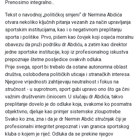
Prenosimo integralno...
Tekst o navodnoj „političkoj smjeni“ dr Nermina Abdića
otvara nekoliko ključnih pitanja vezanih za način upravljanja
sportskim institucijama, kao i o negativnom preplitanju
sporta i politike. Prvo, pišem kao čovjek koji osjeća moralnu
obavezu da pruži podršku dr Abdiću, a zatim kao direktor
jedne sportske institucije, koji iz profesionalnog iskustva
prepoznaje štetne posljedice ovakvih odluka.
Prije svega, sport bi trebalo da ostane autonomna oblast
društva, oslobođena političkih uticaja i stranačkih interesa.
Njegove vrijednosti zahtijevaju neutralnost i fokus na
stručnost - u suprotnom, sport gubi upravo ono što ga čini
važnim društvenim činiocem. U slučaju dr Abdića, takvo
preplitanje dovelo je do odluke koja, svakome ko posmatra
objektivno, djeluje kao primjer sistemske zloupotrebe.
Svako ko zna, zna i da je dr Nermin Abdić stručnjak čiji je
profesionalni integritet prepoznat i van granica sportskog
kluba o kojem je riječ. Odluka da se prekine njegov