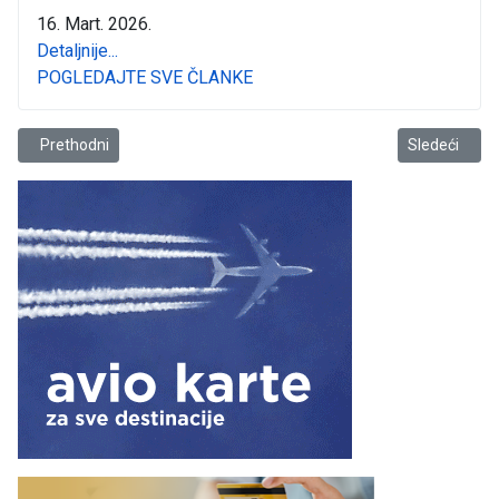
16. Mart. 2026.
Detaljnije...
POGLEDAJTE SVE ČLANKE
Prethodni članak: Pet knjiga za dan ...
Sledeći člana
Prethodni
Sledeći