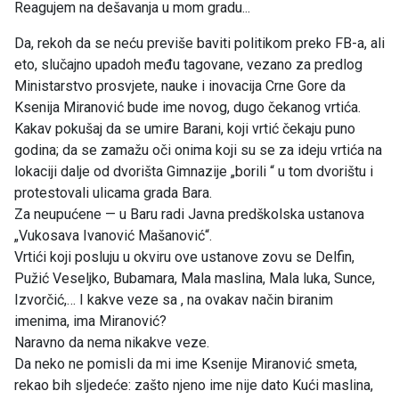
Reagujem na dešavanja u mom gradu...
Da, rekoh da se neću previše baviti politikom preko FB-a, ali
eto, slučajno upadoh među tagovane, vezano za predlog
Ministarstvo prosvjete, nauke i inovacija Crne Gore da
Ksenija Miranović bude ime novog, dugo čekanog vrtića.
Kakav pokušaj da se umire Barani, koji vrtić čekaju puno
godina; da se zamažu oči onima koji su se za ideju vrtića na
lokaciji dalje od dvorišta Gimnazije „borili “ u tom dvorištu i
protestovali ulicama grada Bara.
Za neupućene — u Baru radi Javna predškolska ustanova
„Vukosava Ivanović Mašanović“.
Vrtići koji posluju u okviru ove ustanove zovu se Delfin,
Pužić Veseljko, Bubamara, Mala maslina, Mala luka, Sunce,
Izvorčić,… I kakve veze sa , na ovakav način biranim
imenima, ima Miranović?
Naravno da nema nikakve veze.
Da neko ne pomisli da mi ime Ksenije Miranović smeta,
rekao bih sljedeće: zašto njeno ime nije dato Kući maslina,