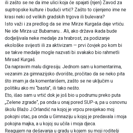
ili zašto se ne da ime ulici koja će spajati (njen) Zavod za
suptropske kulture i budući vrtić? Zašto to cijenjeno ime ne
krasi neki od velikih gradskih trgova ili bulevara?
Isto važi i za predlog da se ime Mirze Kurgaša daje vrtiću.
Ne ide Mirza uz Bubamaru… Ali, ako država ikada bude
dodjeljivala neke medalje za hrabrost, za podizanje
ekološke svijesti ili za aktivizam — prvi čovjek po kom bi
se takve medalje mogle nazvati bi svakako bio rahmetli
Mirsad Kurgaš.
Da napravim malu digresiju. Jednom sam u komentarima,
vezanim za gimnazijsko dvorište, pročitao da se neko pita
što imam ja da komentarišem, zašto se ne uključim u
politiku ako mi “basta”, ili tako nešto.
Eto, išao sam u vrtić dok je još bio u podrumu preko puta
„Zelene zgrade“, pa onda u onaj pored SUP-a, pa u osnovnu
školu Blažo J.Orlandić na kojoj je vrpcu presjekao moj
pokojni otac, pa onda u Gimnaziju u kojoj je predavala i moja
pokojna majka, a u kojoj su učila i moja djeca.
Reagujem na dešavanja u gradu u kojem su moji roditelji