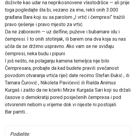
doživite kao udar na neprikosnovene vlastodršce — ali prije
toga pogledajte šta bi, vezano za ime, rekli onih 3.000
građana Bara koji su sa parolom „I vrtić i čempresi“ tražili
pravo rješenje i pravo mjesto za vrtić.
Da ne zaboravim — uz delfine, puževe i bubamare idu i
čempresi. I to onih stotinjak, ili barem ona dva koja su nas
učila da se držimo uspravno. Ako vam se ne sviđaju
čempresi, neka budu i pipuni.
I još nešto, na polaganju kamena temeljca nije bilo
Čempresara, probajte da kad budete pravili svečanost
povodom otvaranja vrtića riječ date recimo Stefan Đukić , ili
Tamara Čurović , Nikoleta Pavićević ili Rialda Animus
Kurgaš i zašto da ne kćerki Mirze Kurgaša Sari koji su držali
časove o demokratiji pored posječenih čempresa i pod
otvorenim nebom u vrijeme dok vi nijeste ni postojali.
Bar pamti...
Podjelite: