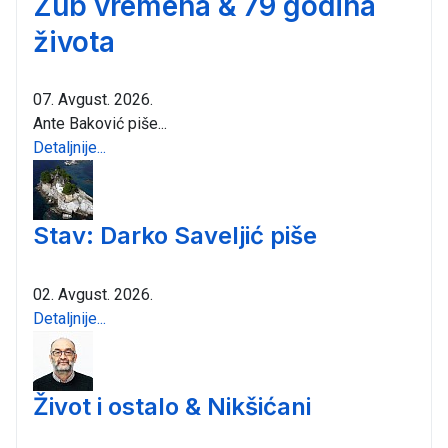
Zub vremena & 79 godina
života
07. Avgust. 2026.
Ante Baković piše...
Detaljnije...
Stav: Darko Saveljić piše
02. Avgust. 2026.
Detaljnije...
Život i ostalo & Nikšićani