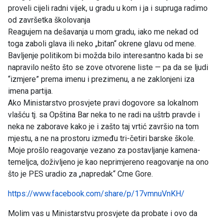
proveli cijeli radni vijek, u gradu u kom i ja i supruga radimo
od završetka školovanja
Reagujem na dešavanja u mom gradu, iako me nekad od
toga zaboli glava ili neko „bitan“ okrene glavu od mene.
Bavljenje politikom bi možda bilo interesantno kada bi se
napravilo nešto što se zove otvorene liste — pa da se ljudi
“izmjere” prema imenu i prezimenu, a ne zaklonjeni iza
imena partija.
Ako Ministarstvo prosvjete pravi dogovore sa lokalnom
vlašću tj. sa Opština Bar neka to ne radi na uštrb pravde i
neka ne zaborave kako je i zašto taj vrtić završio na tom
mjestu, a ne na prostoru između tri-četiri barske škole.
Moje prošlo reagovanje vezano za postavljanje kamena-
temeljca, doživljeno je kao neprimjereno reagovanje na ono
što je PES uradio za „napredak“ Crne Gore.
https://www.facebook.com/share/p/17vmnuVnKH/
Molim vas u Ministarstvu prosvjete da probate i ovo da