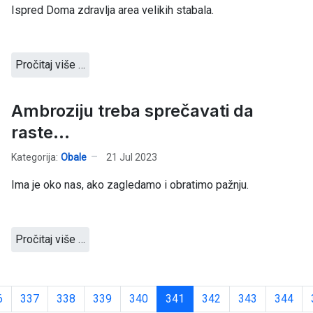
Ispred Doma zdravlja area velikih stabala.
Pročitaj više …
Ambroziju treba sprečavati da
raste...
Kategorija:
Obale
21 Jul 2023
Ima je oko nas, ako zagledamo i obratimo pažnju.
Pročitaj više …
6
337
338
339
340
341
342
343
344